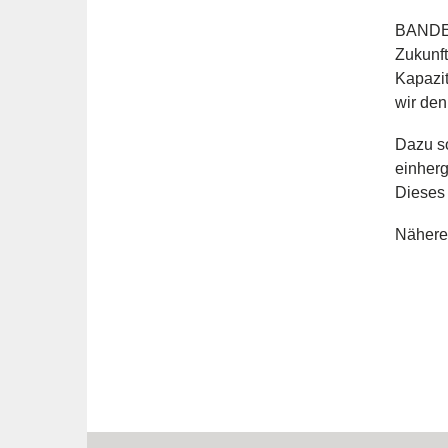
BANDEX 
Zukunft
Kapazi
wir den
Dazu s
einherg
Dieses 
Nähere