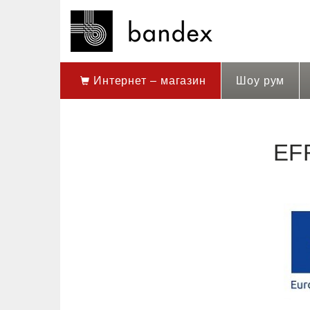
Интернет – магазин
Шоу рум
EF