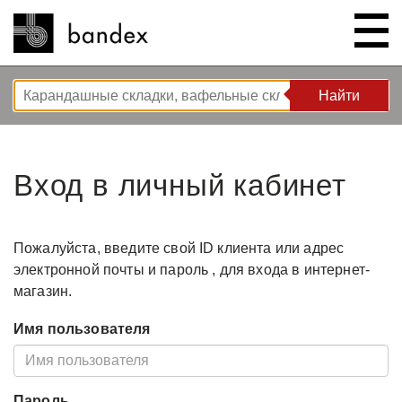
Найти
Найти
ИНТЕРНЕТ – МАГАЗИН
Вход в личный кабинет
ШОУ РУМ
КОРЗИНА РЕШЕНИЙ
Пожалуйста, введите свой ​​ID клиента или адрес
электронной почты и пароль , для входа в интернет-
магазин.
O НАС
Решения для спальни
Имя пользователя
ИНСТРУКЦИИ/СОВЕТЫ И
Новые разработки
Компания
РЕКОМЕНДАЦИИ
Волновая система L’ONDA
Тур по компании
Пароль