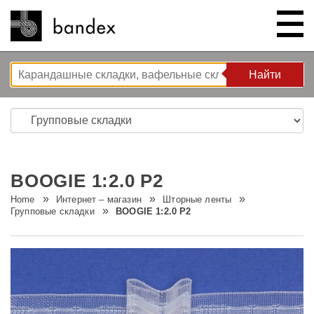
Найти
Найти
ИНТЕРНЕТ – МАГАЗИН
ШОУ РУМ
BOOGIE 1:2.0 P2
КОРЗИНА РЕШЕНИЙ
Home
Интернет – магазин
Шторные ленты
Групповые складки
BOOGIE 1:2.0 P2
O НАС
Решения для спальни
ИНСТРУКЦИИ/СОВЕТЫ И
Новые разработки
Компания
РЕКОМЕНДАЦИИ
Волновая система L’ONDA
Тур по компании