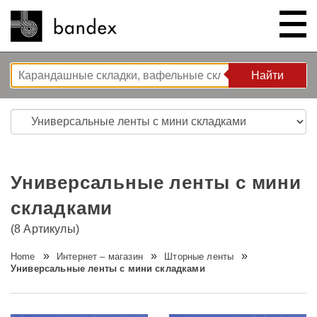
Найти
Найти
ИНТЕРНЕТ – МАГАЗИН
ШОУ РУМ
Универсальные ленты с мини
КОРЗИНА РЕШЕНИЙ
складками
(8 Артикулы)
O НАС
Решения для спальни
Home
Интернет – магазин
Шторные ленты
Универсальные ленты с мини складками
ИНСТРУКЦИИ/СОВЕТЫ И
Новые разработки
Компания
РЕКОМЕНДАЦИИ
Волновая система L’ONDA
Тур по компании