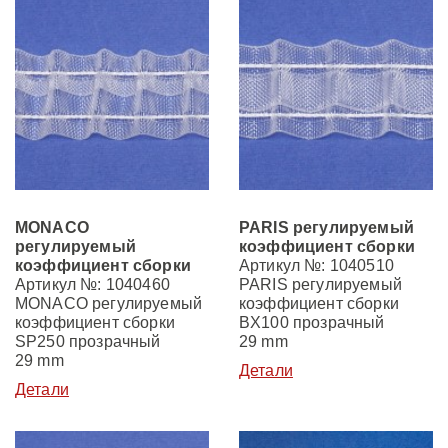
КОНТАКТЫ
Инструкции по пошиву
Лента волна ELIZA
Производство
РЕКОМЕНДАЦИИ ПО РАБОТЕ С
DE
EN
RU
ЛЕНТАМИ
Лента волна MATILDA
Принципы
Конфигуратор штор в нише
Ленты для римских и австрийских штор
События
ВИДЕО СЕМИНАРЫ
Регистрация
Креативные складки
Контакты
MONACO
PARIS регулируемый
Вход в личный кабинет
регулируемый
коэффициент сборки
СКАЧАТЬ БРОШЮРЫ
коэффициент сборки
Артикул №: 1040510
Креативные идеи
Отрасли деятельности
Артикул №: 1040460
PARIS регулируемый
MONACO регулируемый
коэффициент сборки
Зонирование пространства
коэффициент сборки
BX100 прозрачный
SP250 прозрачный
29 mm
29 mm
Детали
Детали