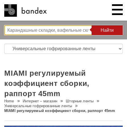
Найти
Найти
ИНТЕРНЕТ – МАГАЗИН
ШОУ РУМ
MIAMI регулируемый
КОРЗИНА РЕШЕНИЙ
коэффициент сборки,
раппорт 45mm
O НАС
Решения для спальни
Home
Интернет – магазин
Шторные ленты
Универсальные гофрированные ленты
ИНСТРУКЦИИ/СОВЕТЫ И
Новые разработки
Компания
MIAMI регулируемый коэффициент сборки, раппорт 45mm
РЕКОМЕНДАЦИИ
Волновая система L’ONDA
Тур по компании