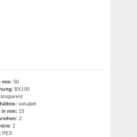
in mm:
50
hung:
BX100
ransparent
hältnis:
variabel
 in mm:
15
reihen:
2
nüre:
2
:
PES