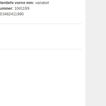
ltentiefe vorne mm:
variabel
nummer:
1041199
03482411990