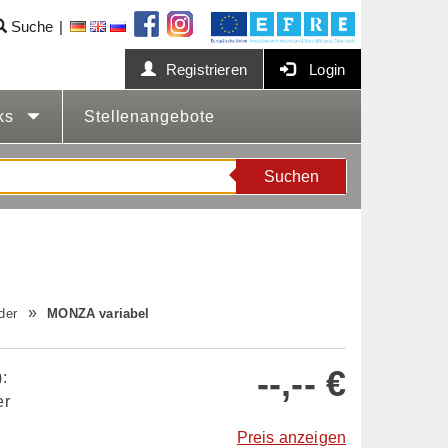
Suche
Registrieren
Login
cks
Stellenangebote
Suchen
der
MONZA variabel
--,-- €
:
er
Preis anzeigen