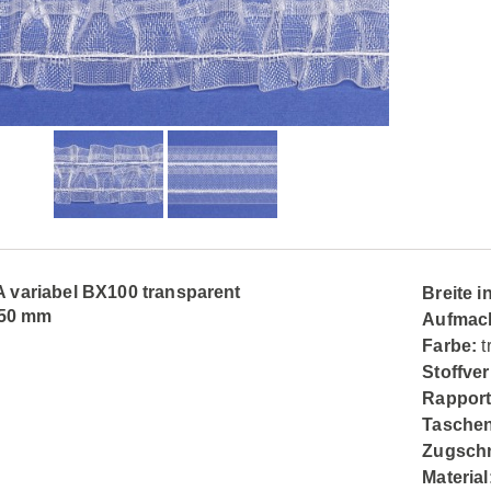
variabel BX100 transparent
Breite 
 50 mm
Aufmac
Farbe:
t
Stoffver
Rapport
Taschen
Zugsch
Material