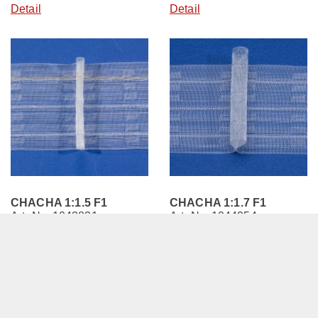
Detail
Detail
CHACHA 1:1.5 F1
CHACHA 1:1.7 F1
Art.-Nr.: 1043831
Art.-Nr.: 1044254
CHACHA 1:1.5 F1 BX50
CHACHA 1:1.7 F1 BX50
transparent
transparent
Breite 70 mm
Breite 70 mm
Detail
Detail