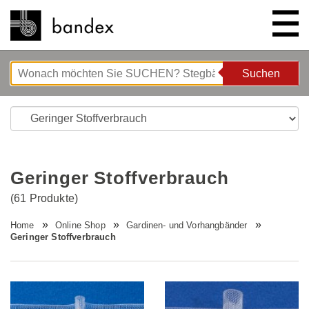
Suchen
Suchen
ONLINE SHOP
SHOWROOM
Geringer Stoffverbrauch
HIGHLIGHTS
(61 Produkte)
Home
Online Shop
Gardinen- und Vorhangbänder
ÜBER UNS
Bettgeflüster
Geringer Stoffverbrauch
ANLEITUNGEN/TIPPS & TRICKS
Neue Innovationen
Unternehmen
STELLENANGEBOTE
Wave System L'ONDA
Firmenrundgang
Nähanleitung