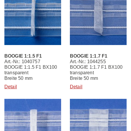
KONTAKT
Wellenband ELIZA
Die Produktion
Verarbeitungshinweise
Wellenband MATILDA
Grundsätze
Tag- Nachtgardinen Kalkulator
DE
EN
RU
Falt- und Raffrollos
Termine
Seminare
BOOGIE 1:1.5 F1
BOOGIE 1:1.7 F1
Art.-Nr.: 1040757
Art.-Nr.: 1044255
Schmuckfalten
Kontakt
Download Broschüren & Flyer
BOOGIE 1:1.5 F1 BX100
BOOGIE 1:1.7 F1 BX100
Registrieren
transparent
transparent
Kreative Ideen
Branchen
Breite 50 mm
Breite 50 mm
Login
Detail
Detail
Lehrlingsausbildung