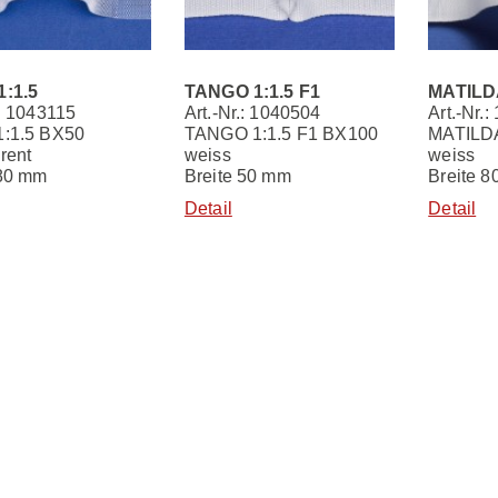
1:1.5
TANGO 1:1.5 F1
MATILDA
.: 1043115
Art.-Nr.: 1040504
Art.-Nr.
1:1.5 BX50
TANGO 1:1.5 F1 BX100
MATILDA
rent
weiss
weiss
 80 mm
Breite 50 mm
Breite 
Detail
Detail