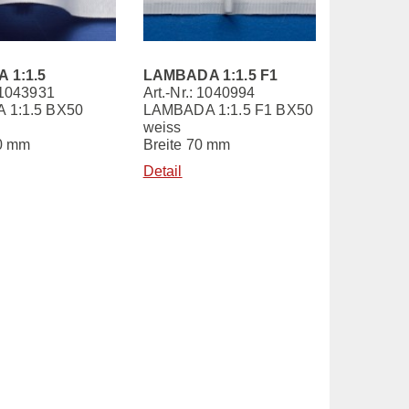
 1:1.5
LAMBADA 1:1.5 F1
: 1043931
Art.-Nr.: 1040994
 1:1.5 BX50
LAMBADA 1:1.5 F1 BX50
weiss
80 mm
Breite 70 mm
Detail