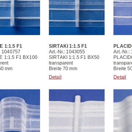
 1:1.5 F1
SIRTAKI 1:1.5 F1
PLACIDO
.: 1040757
Art.-Nr.: 1043055
Art.-Nr.
 1:1.5 F1 BX100
SIRTAKI 1:1.5 F1 BX50
PLACIDO
rent
transparent
transpar
 50 mm
Breite 70 mm
Breite 
Detail
Detail