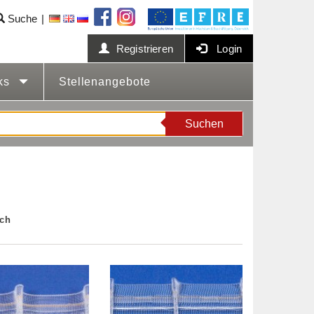
Suche
Registrieren
Login
cks
Stellenangebote
Suchen
uch