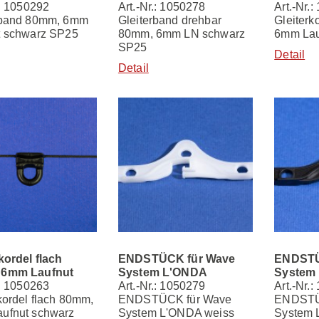
.: 1050292
Art.-Nr.: 1050278
Art.-Nr.
rband 80mm, 6mm
Gleiterband drehbar
Gleiterk
t schwarz SP25
80mm, 6mm LN schwarz
6mm Lau
SP25
Detail
Detail
kordel flach
ENDSTÜCK für Wave
ENDSTÜ
 6mm Laufnut
System L'ONDA
System
.: 1050263
Art.-Nr.: 1050279
Art.-Nr.
kordel flach 80mm,
ENDSTÜCK für Wave
ENDSTÜ
ufnut schwarz
System L'ONDA weiss
System 