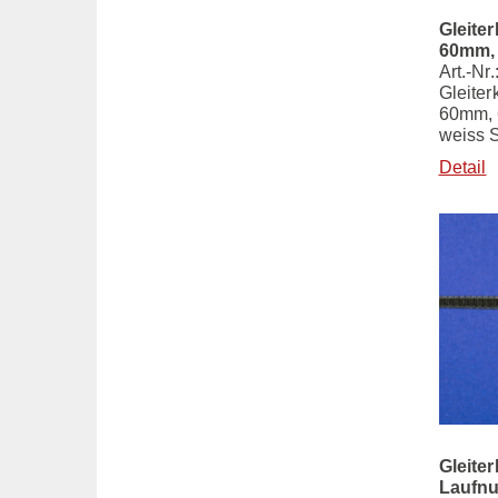
Gleite
60mm,
Art.-Nr
Gleiter
60mm, 
weiss 
Detail
Gleite
Laufnu