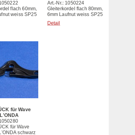
: 1050222
Art.-Nr.: 1050224
ordel flach 60mm,
Gleiterkordel flach 80mm,
fnut weiss SP25
6mm Laufnut weiss SP25
Detail
CK für Wave
 L'ONDA
: 1050280
CK für Wave
L'ONDA schwarz