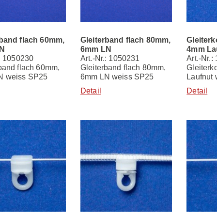
rband flach 60mm,
Gleiterband flach 80mm,
Gleiter
N
6mm LN
4mm La
.: 1050230
Art.-Nr.: 1050231
Art.-Nr.
rband flach 60mm,
Gleiterband flach 80mm,
Gleiter
N weiss SP25
6mm LN weiss SP25
Laufnut
Detail
Detail