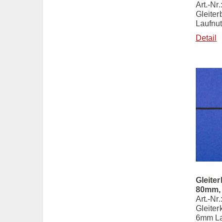
Art.-Nr
Gleite
Laufnu
Detail
Gleiter
80mm,
Art.-Nr
Gleiter
6mm La