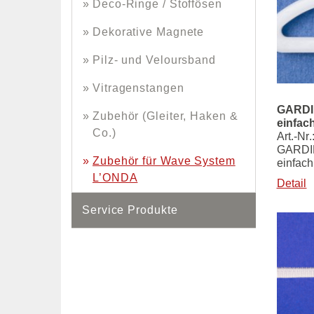
Deco-Ringe / Stoffösen
Dekorative Magnete
Pilz- und Veloursband
Vitragenstangen
GARD
Zubehör (Gleiter, Haken &
einfac
Co.)
Art.-Nr
GARD
Zubehör für Wave System
einfac
L’ONDA
Detail
Service Produkte