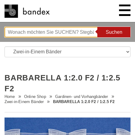
Suchen
Suchen
ONLINE SHOP
SHOWROOM
BARBARELLA 1:2.0 F2 / 1:2.5
HIGHLIGHTS
F2
Home
Online Shop
Gardinen- und Vorhangbänder
ÜBER UNS
Bettgeflüster
Zwei-in-Einem Bänder
BARBARELLA 1:2.0 F2 / 1:2.5 F2
ANLEITUNGEN/TIPPS & TRICKS
Neue Innovationen
Unternehmen
STELLENANGEBOTE
Wave System L'ONDA
Firmenrundgang
Nähanleitung