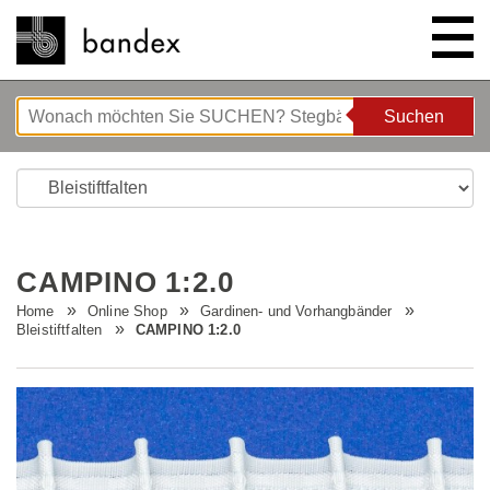
Suchen
Suchen
ONLINE SHOP
SHOWROOM
CAMPINO 1:2.0
HIGHLIGHTS
Home
Online Shop
Gardinen- und Vorhangbänder
Bleistiftfalten
CAMPINO 1:2.0
ÜBER UNS
Bettgeflüster
ANLEITUNGEN/TIPPS & TRICKS
Neue Innovationen
Unternehmen
STELLENANGEBOTE
Wave System L'ONDA
Firmenrundgang
Nähanleitung