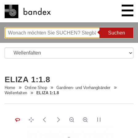
Suchen
Suchen
ONLINE SHOP
SHOWROOM
ELIZA 1:1.8
HIGHLIGHTS
Home
Online Shop
Gardinen- und Vorhangbänder
Wellenfalten
ELIZA 1:1.8
ÜBER UNS
Bettgeflüster
ANLEITUNGEN/TIPPS & TRICKS
Neue Innovationen
Unternehmen
STELLENANGEBOTE
Wave System L'ONDA
Firmenrundgang
Nähanleitung