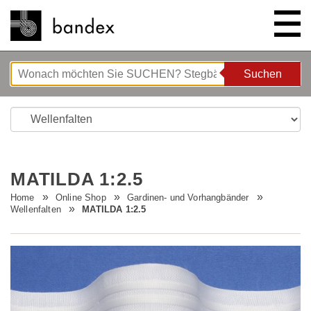
Suchen
Suchen
ONLINE SHOP
SHOWROOM
MATILDA 1:2.5
HIGHLIGHTS
Home
Online Shop
Gardinen- und Vorhangbänder
Wellenfalten
MATILDA 1:2.5
ÜBER UNS
Bettgeflüster
ANLEITUNGEN/TIPPS & TRICKS
Neue Innovationen
Unternehmen
STELLENANGEBOTE
Wave System L'ONDA
Firmenrundgang
Nähanleitung