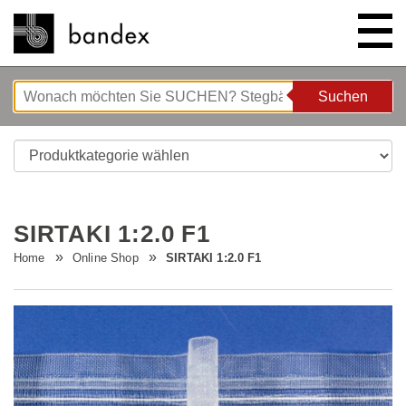
Suchen
Suchen
ONLINE SHOP
SHOWROOM
SIRTAKI 1:2.0 F1
HIGHLIGHTS
Home
Online Shop
SIRTAKI 1:2.0 F1
ÜBER UNS
Bettgeflüster
ANLEITUNGEN/TIPPS & TRICKS
Neue Innovationen
Unternehmen
STELLENANGEBOTE
Wave System L'ONDA
Firmenrundgang
Nähanleitung