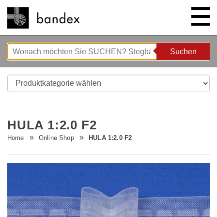
Suchen
Suchen
ONLINE SHOP
SHOWROOM
HULA 1:2.0 F2
HIGHLIGHTS
Home
Online Shop
HULA 1:2.0 F2
ÜBER UNS
Bettgeflüster
ANLEITUNGEN/TIPPS & TRICKS
Neue Innovationen
Unternehmen
STELLENANGEBOTE
Wave System L'ONDA
Firmenrundgang
Nähanleitung