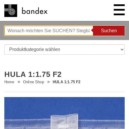
Suchen
Suchen
ONLINE SHOP
SHOWROOM
HULA 1:1.75 F2
HIGHLIGHTS
Home
Online Shop
HULA 1:1.75 F2
ÜBER UNS
Bettgeflüster
ANLEITUNGEN/TIPPS & TRICKS
Neue Innovationen
Unternehmen
STELLENANGEBOTE
Wave System L'ONDA
Firmenrundgang
Nähanleitung