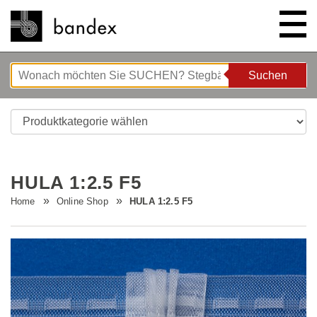
Suchen
Suchen
ONLINE SHOP
SHOWROOM
HULA 1:2.5 F5
HIGHLIGHTS
Home
Online Shop
HULA 1:2.5 F5
ÜBER UNS
Bettgeflüster
ANLEITUNGEN/TIPPS & TRICKS
Neue Innovationen
Unternehmen
STELLENANGEBOTE
Wave System L'ONDA
Firmenrundgang
Nähanleitung