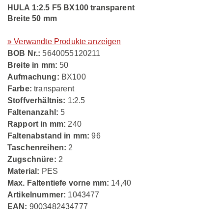
HULA 1:2.5 F5 BX100 transparent
Breite 50 mm
» Verwandte Produkte anzeigen
BOB Nr.:
5640055120211
Breite in mm:
50
Aufmachung:
BX100
Farbe:
transparent
Stoffverhältnis:
1:2.5
Faltenanzahl:
5
Rapport in mm:
240
Faltenabstand in mm:
96
Taschenreihen:
2
Zugschnüre:
2
Material:
PES
Max. Faltentiefe vorne mm:
14,40
Artikelnummer:
1043477
EAN:
9003482434777