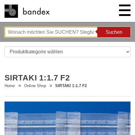
Suchen
Suchen
ONLINE SHOP
SHOWROOM
SIRTAKI 1:1.7 F2
HIGHLIGHTS
Home
Online Shop
SIRTAKI 1:1.7 F2
ÜBER UNS
Bettgeflüster
ANLEITUNGEN/TIPPS & TRICKS
Neue Innovationen
Unternehmen
STELLENANGEBOTE
Wave System L'ONDA
Firmenrundgang
Nähanleitung