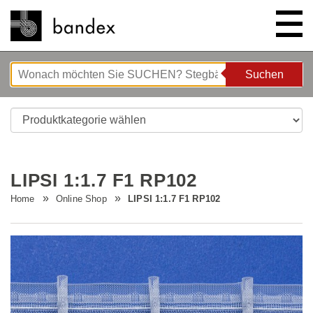
Suchen
Suchen
ONLINE SHOP
SHOWROOM
LIPSI 1:1.7 F1 RP102
HIGHLIGHTS
Home
Online Shop
LIPSI 1:1.7 F1 RP102
ÜBER UNS
Bettgeflüster
ANLEITUNGEN/TIPPS & TRICKS
Neue Innovationen
Unternehmen
STELLENANGEBOTE
Wave System L'ONDA
Firmenrundgang
Nähanleitung