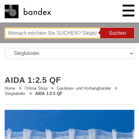
Suchen
Suchen
ONLINE SHOP
SHOWROOM
AIDA 1:2.5 QF
HIGHLIGHTS
Home
Online Shop
Gardinen- und Vorhangbänder
Stegbänder
AIDA 1:2.5 QF
ÜBER UNS
Bettgeflüster
ANLEITUNGEN/TIPPS & TRICKS
Neue Innovationen
Unternehmen
STELLENANGEBOTE
Wave System L'ONDA
Firmenrundgang
Nähanleitung