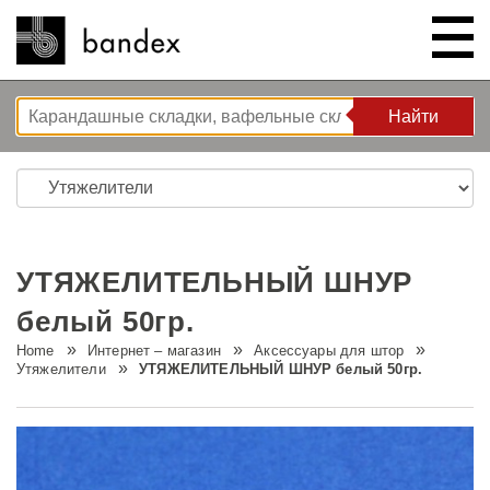
Найти
Найти
ИНТЕРНЕТ – МАГАЗИН
ШОУ РУМ
УТЯЖЕЛИТЕЛЬНЫЙ ШНУР
КОРЗИНА РЕШЕНИЙ
белый 50гр.
Home
Интернет – магазин
Аксессуары для штор
O НАС
Решения для спальни
Утяжелители
УТЯЖЕЛИТЕЛЬНЫЙ ШНУР белый 50гр.
ИНСТРУКЦИИ/СОВЕТЫ И
Новые разработки
Компания
РЕКОМЕНДАЦИИ
Волновая система L’ONDA
Тур по компании