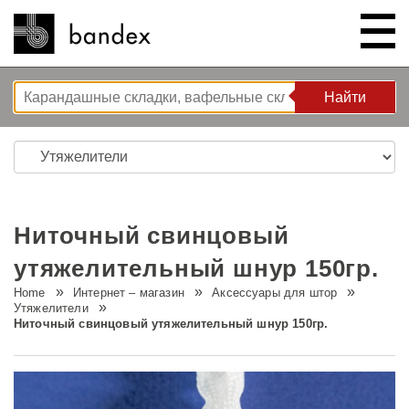
Найти
Найти
ИНТЕРНЕТ – МАГАЗИН
ШОУ РУМ
Ниточный свинцовый
КОРЗИНА РЕШЕНИЙ
утяжелительный шнур 150гр.
Home
Интернет – магазин
Аксессуары для штор
O НАС
Решения для спальни
Утяжелители
Ниточный свинцовый утяжелительный шнур 150гр.
ИНСТРУКЦИИ/СОВЕТЫ И
Новые разработки
Компания
РЕКОМЕНДАЦИИ
Волновая система L’ONDA
Тур по компании