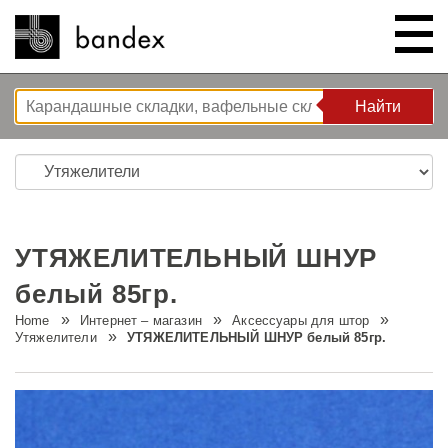
Найти
Найти
ИНТЕРНЕТ – МАГАЗИН
ШОУ РУМ
УТЯЖЕЛИТЕЛЬНЫЙ ШНУР
КОРЗИНА РЕШЕНИЙ
белый 85гр.
Home
Интернет – магазин
Аксессуары для штор
O НАС
Решения для спальни
Утяжелители
УТЯЖЕЛИТЕЛЬНЫЙ ШНУР белый 85гр.
ИНСТРУКЦИИ/СОВЕТЫ И
Новые разработки
Компания
РЕКОМЕНДАЦИИ
Волновая система L’ONDA
Тур по компании