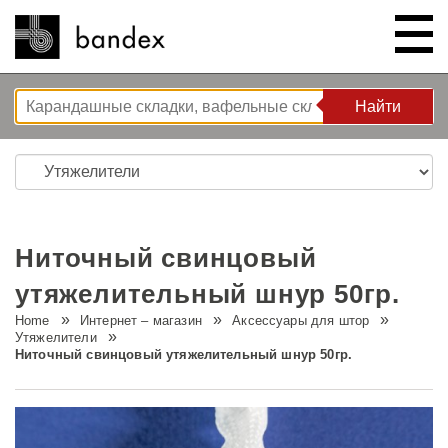
Найти
Найти
ИНТЕРНЕТ – МАГАЗИН
ШОУ РУМ
Ниточный свинцовый
КОРЗИНА РЕШЕНИЙ
утяжелительный шнур 50гр.
Home
Интернет – магазин
Аксессуары для штор
O НАС
Решения для спальни
Утяжелители
Ниточный свинцовый утяжелительный шнур 50гр.
ИНСТРУКЦИИ/СОВЕТЫ И
Новые разработки
Компания
РЕКОМЕНДАЦИИ
Волновая система L’ONDA
Тур по компании