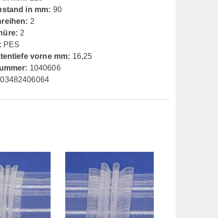
bstand in mm:
90
reihen:
2
nüre:
2
:
PES
ltentiefe vorne mm:
16,25
nummer:
1040606
03482406064