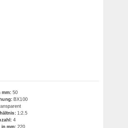
in mm:
50
hung:
BX100
ransparent
hältnis:
1:2.5
nzahl:
4
 in mm:
220