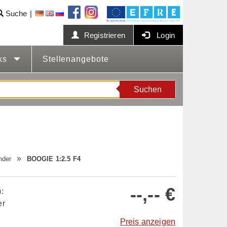
Suche
Registrieren
Login
cks
Stellenangebote
Suchen
nder
BOOGIE 1:2.5 F4
--,-- €
:
er
Preis anzeigen