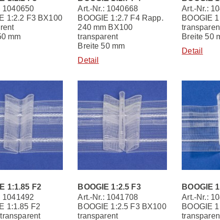
.: 1040650
Art.-Nr.: 1040668
Art.-Nr.: 
 1:2.2 F3 BX100
BOOGIE 1:2.7 F4 Rapp.
BOOGIE 1:
rent
240 mm BX100
transparen
 50 mm
transparent
Breite 50
Breite 50 mm
Detail
Detail
 1:1.85 F2
BOOGIE 1:2.5 F3
BOOGIE 1:
.: 1041492
Art.-Nr.: 1041708
Art.-Nr.: 
 1:1.85 F2
BOOGIE 1:2.5 F3 BX100
BOOGIE 1:
transparent
transparent
transparen