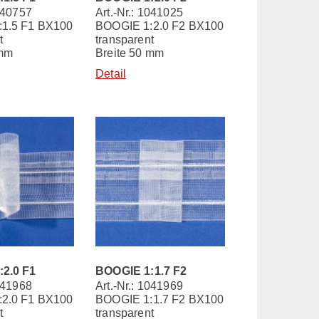
1040757
Art.-Nr.: 1041025
1.5 F1 BX100
BOOGIE 1:2.0 F2 BX100
t
transparent
 mm
Breite 50 mm
Detail
2.0 F1
BOOGIE 1:1.7 F2
1041968
Art.-Nr.: 1041969
2.0 F1 BX100
BOOGIE 1:1.7 F2 BX100
t
transparent