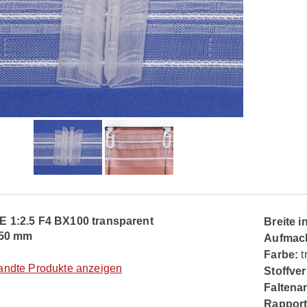
 1:2.5 F4 BX100 transparent
Breite 
 50 mm
Aufmac
Farbe:
t
andte Produkte anzeigen
Stoffver
Faltena
Rapport