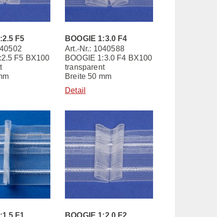
2.5 F5
BOOGIE 1:3.0 F4
1040502
Art.-Nr.: 1040588
2.5 F5 BX100
BOOGIE 1:3.0 F4 BX100
t
transparent
 mm
Breite 50 mm
Detail
1.5 F1
BOOGIE 1:2.0 F2