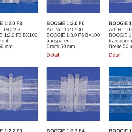
 1:2.0 F3
BOOGIE 1:3.0 F6
BOOGIE 1:
.: 1040453
Art.-Nr.: 1040500
Art.-Nr.: 
 1:2.0 F3 BX100
BOOGIE 1:3.0 F6 BX100
BOOGIE 1:
rent
transparent
transparen
 50 mm
Breite 50 mm
Breite 50
Detail
Detail
 1:2.2 F3
BOOGIE 1:2.7 F4
BOOGIE 1: