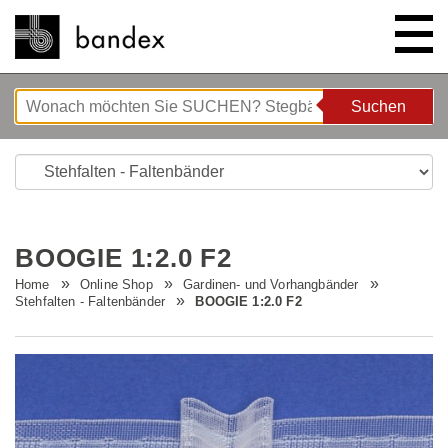
Suchen
Suchen
ONLINE SHOP
SHOWROOM
BOOGIE 1:2.0 F2
HIGHLIGHTS
Home
Online Shop
Gardinen- und Vorhangbänder
Stehfalten - Faltenbänder
BOOGIE 1:2.0 F2
ÜBER UNS
Bettgeflüster
ANLEITUNGEN/TIPPS & TRICKS
Neue Innovationen
Unternehmen
STELLENANGEBOTE
Wave System L'ONDA
Firmenrundgang
Nähanleitung