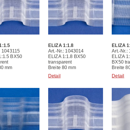
1:1.5
ELIZA 1:1.8
ELIZA 1
.: 1043115
Art.-Nr.: 1043014
Art.-Nr.
1:1.5 BX50
ELIZA 1:1.8 BX50
ELIZA 1
rent
transparent
BX50 tr
 80 mm
Breite 80 mm
Breite 
Detail
Detail