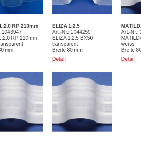
1:2.0 RP 210mm
ELIZA 1:2.5
MATILDA
.: 1043947
Art.-Nr.: 1044259
Art.-Nr.
1:2.0 RP 210mm
ELIZA 1:2.5 BX50
MATILDA
ransparent
transparent
weiss
 80 mm
Breite 80 mm
Breite 
Detail
Detail